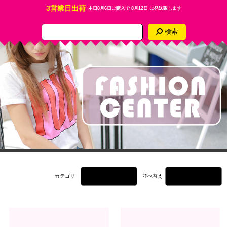
3営業日出荷
本日
8月6日
ご購入で
8月12日
に発送致します
検索
カテゴリ
並べ替え