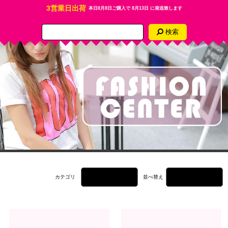
3営業日出荷
本日
8月8日
ご購入で
8月13日
に発送致します
検索
カテゴリ
並べ替え