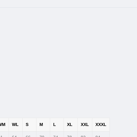
WM
WL
S
M
L
XL
XXL
XXXL