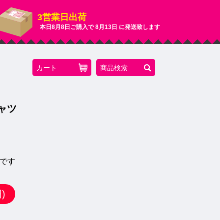
3営業日出荷
本日
8月8日
ご購入で
8月13日
に発送致します
カート
商品検索
ャツ
ドです
)