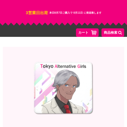
3営業日出荷
本日
8月7日
ご購入で
8月11日
に発送致します
カート
商品検索