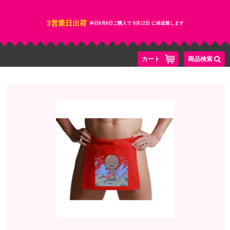
3営業日出荷
本日
8月6日
ご購入で
8月12日
に発送致します
カート
商品検索