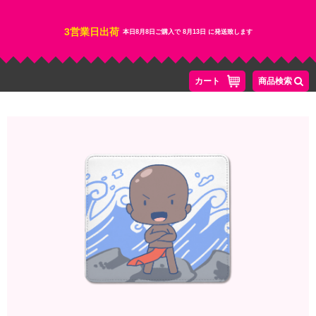
3営業日出荷
本日
8月8日
ご購入で
8月13日
に発送致します
カート
商品検索