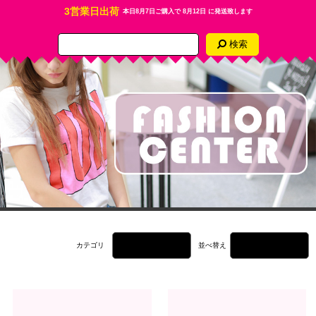
3営業日出荷
本日
8月7日
ご購入で
8月12日
に発送致します
検索
カテゴリ
並べ替え